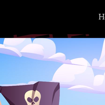
H
ppen