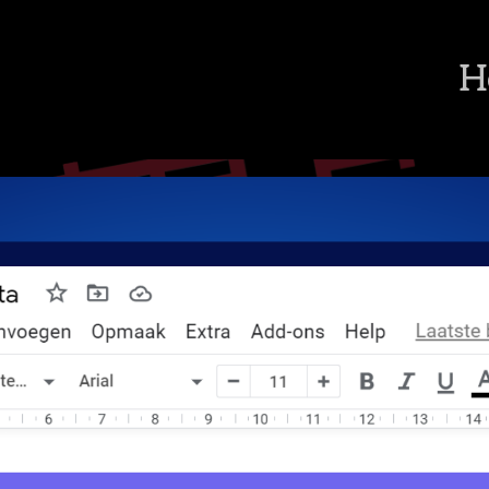
H
ppen