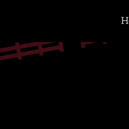
H
ppen