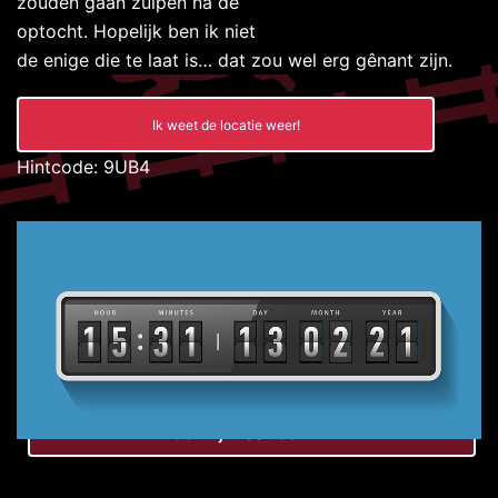
zouden gaan zuipen na de
optocht. Hopelijk ben ik niet
de enige die te laat is… dat zou wel erg gênant zijn.
Ik weet de locatie weer!
Hintcode: 9UB4
Doe mij maar een hint