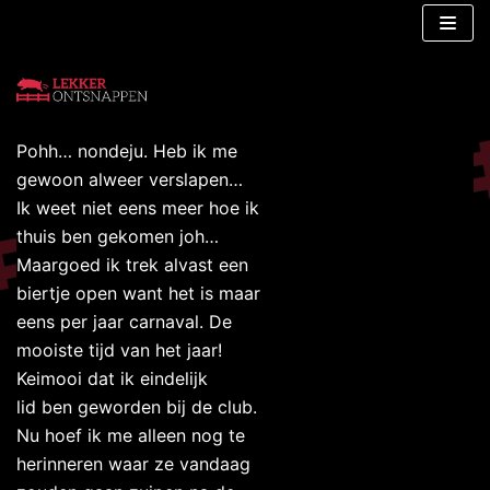
Meteen
Lekker Ontsnappen
naar
Online op avontuur!
de
inhoud
Pohh… nondeju. Heb ik me
gewoon alweer verslapen…
Ik weet niet eens meer hoe ik
thuis ben gekomen joh…
Maargoed ik trek alvast een
biertje open want het is maar
eens per jaar carnaval. De
mooiste tijd van het jaar!
Keimooi dat ik eindelijk
lid ben geworden bij de club.
Nu hoef ik me alleen nog te
herinneren waar ze vandaag