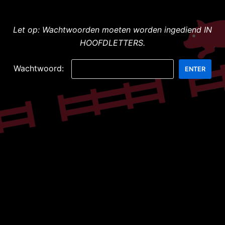
Meteen
Let op: Wachtwoorden moeten worden ingediend IN
naar
HOOFDLETTERS.
de
inhoud
Wachtwoord: